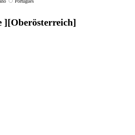
iano
Português
e ][Oberösterreich]