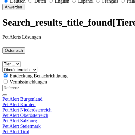
Deutsch
Dutch
English
Español
Français
Ital
Anwerden
Search_results_title_found[Tier
Pet Alerts Lösungen
Österreich
Entdeckung Benachrichtigung
Vermisstmeldungen
Pet Alert Burgenland
Pet Alert Kärnten
Pet Alert Niederösterreich
Pet Alert Oberösterreich
Pet Alert Salzburg
Pet Alert Steiermark
Pet Alert Tirol